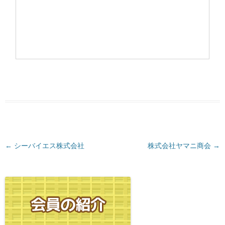
←
投
シーバイエス株式会社
株式会社ヤマニ商会
→
稿
ナ
ビ
ゲ
ー