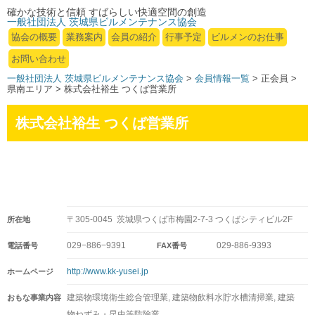
確かな技術と信頼 すばらしい快適空間の創造
一般社団法人 茨城県ビルメンテナンス協会
協会の概要
業務案内
会員の紹介
行事予定
ビルメンのお仕事
お問い合わせ
一般社団法人 茨城県ビルメンテナンス協会
>
会員情報一覧
> 正会員 >
県南エリア > 株式会社裕生 つくば営業所
株式会社裕生 つくば営業所
〒305-0045 茨城県つくば市梅園2-7-3 つくばシティビル2F
所在地
029−886−9391
029-886-9393
電話番号
FAX番号
http://www.kk-yusei.jp
ホームページ
建築物環境衛生総合管理業, 建築物飲料水貯水槽清掃業, 建築
おもな事業内容
物ねずみ・昆虫等防除業