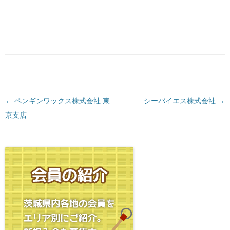
←
投
ペンギンワックス株式会社 東
シーバイエス株式会社
→
京支店
稿
ナ
ビ
ゲ
ー
シ
ョ
ン