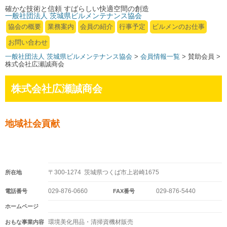
確かな技術と信頼 すばらしい快適空間の創造
一般社団法人 茨城県ビルメンテナンス協会
協会の概要
業務案内
会員の紹介
行事予定
ビルメンのお仕事
お問い合わせ
一般社団法人 茨城県ビルメンテナンス協会
>
会員情報一覧
> 賛助会員 >
株式会社広瀬誠商会
株式会社広瀬誠商会
地域社会貢献
〒300-1274 茨城県つくば市上岩崎1675
所在地
029-876-0660
029-876-5440
電話番号
FAX番号
ホームページ
環境美化用品・清掃資機材販売
おもな事業内容