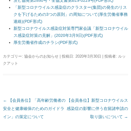
茨ビ協発第2850号・全協文書第B19-0229号(PDF形式)
「新型コロナウイルス感染症のクラスター(集団)の発生のリス
クを下げるための3つの原則」の周知について(厚生労働省事務
連絡)(PDF形式)
新型コロナウイルス感染症対策専門家会議「新型コロナウイル
ス感染症対策の見解」(2020年3月9日)(PDF形式)
厚生労働省作成のチラシ(PDF形式)
カテゴリー:
協会からのお知らせ
| 投稿日:
2020年3月30日
|
投稿者:
ルッ
クアット
←
投
【会員各位】「高年齢労働者の
【会員各位】新型コロナウイルス
安全と健康確保のためのガイドラ
稿
感染症の影響に伴う在留諸申請の
イン」の策定について
ナ
取り扱いについて
→
ビ