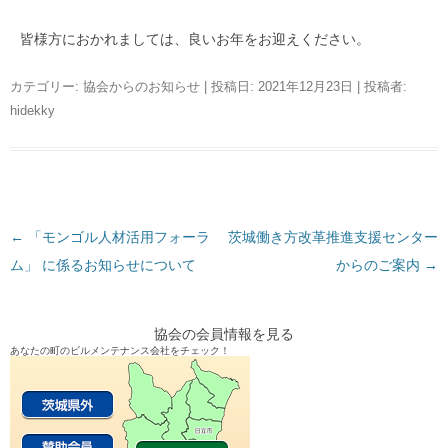
皆様方におかれましては、良いお年をお迎えください。
カテゴリー:
協会からのお知らせ
| 投稿日:
2021年12月23日
|
投稿者:
hidekky
←
投
「モンゴル人材活用フォーラ
茨城働き方改革推進支援センター
ム」 に係るお知らせについて
稿
からのご案内
→
ナ
ビ
協会の会員情報を見る
ゲ
あなたの町のビルメンテナンス会社をチェック！
ー
シ
ョ