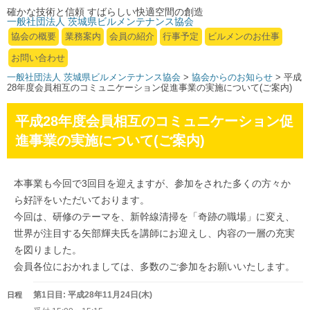
確かな技術と信頼 すばらしい快適空間の創造
一般社団法人 茨城県ビルメンテナンス協会
協会の概要
業務案内
会員の紹介
行事予定
ビルメンのお仕事
お問い合わせ
一般社団法人 茨城県ビルメンテナンス協会
>
協会からのお知らせ
> 平成
28年度会員相互のコミュニケーション促進事業の実施について(ご案内)
平成28年度会員相互のコミュニケーション促
進事業の実施について(ご案内)
本事業も今回で3回目を迎えますが、参加をされた多くの方々か
ら好評をいただいております。
今回は、研修のテーマを、新幹線清掃を「奇跡の職場」に変え、
世界が注目する矢部輝夫氏を講師にお迎えし、内容の一層の充実
を図りました。
会員各位におかれましては、多数のご参加をお願いいたします。
第1日目: 平成28年11月24日(木)
日程