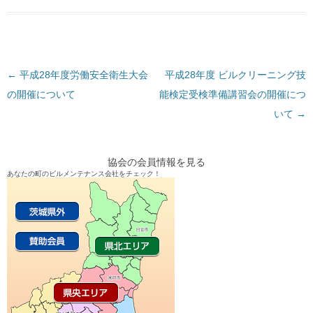
←
投
平成28年度労働安全衛生大会
平成28年度 ビルクリーニング技
の開催について
稿
能検定受検準備講習会の開催につ
ナ
いて
→
ビ
ゲ
協会の会員情報を見る
ー
あなたの町のビルメンテナンス会社をチェック！
シ
ョ
ン