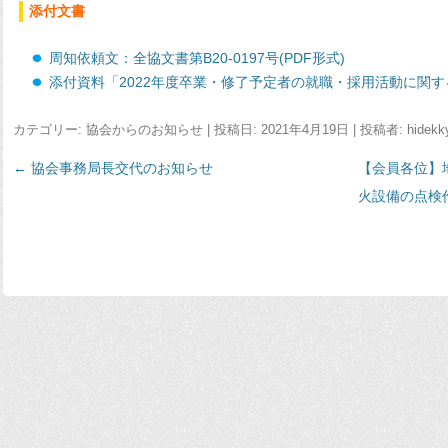
添付文書
周知依頼文：全協文書第B20-0197号(PDF形式)
添付資料「2022年度卒業・修了予定者の就職・採用活動に関する
カテゴリー:
協会からのお知らせ
| 投稿日:
2021年4月19日
|
投稿者:
hidekk
←
投
協会事務局長交代のお知らせ
【会員各位】
稿
火設備の点検
ナ
ビ
ゲ
ー
シ
ョ
ン