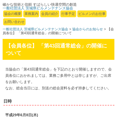
確かな技術と信頼 すばらしい快適空間の創造
一般社団法人 茨城県ビルメンテナンス協会
協会の概要
業務案内
会員の紹介
行事予定
ビルメンのお仕事
お問い合わせ
一般社団法人 茨城県ビルメンテナンス協会
>
協会からのお知らせ
> 【会
員各位】 「第43回通常総会」の開催について
【会員各位】 「第43回通常総会」の開催に
ついて
当協会の「第43回通常総会」を下記のとおり開催しますので、会
員各位におかれましては、業務ご多用中とは存じますが、ご出席
をお願いします。
なお、総会当日には、別送の総会資料を必ず持参してください。
日時
平成29年6月8日(木)