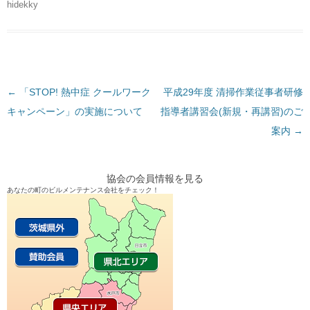
hidekky
←
投
「STOP! 熱中症 クールワーク
平成29年度 清掃作業従事者研修
キャンペーン」の実施について
稿
指導者講習会(新規・再講習)のご
ナ
案内
→
ビ
ゲ
協会の会員情報を見る
ー
あなたの町のビルメンテナンス会社をチェック！
シ
ョ
ン