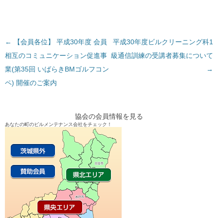
←
投
【会員各位】 平成30年度 会員
平成30年度ビルクリーニング科1
相互のコミュニケーション促進事
稿
級通信訓練の受講者募集について
業(第35回 いばらきBMゴルフコン
ナ
→
ペ) 開催のご案内
ビ
ゲ
ー
協会の会員情報を見る
シ
あなたの町のビルメンテナンス会社をチェック！
ョ
ン