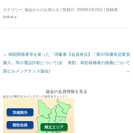
カテゴリー:
協会からのお知らせ
| 投稿日:
2026年4月23日
|
投稿者:
lookat-y
←
投
病院関係者等を装った「消毒液
【会員各位】「第37回優良従業員
購入」等の電話詐欺について(全
稿
表彰」表彰候補者の推薦について
国ビルメンテナンス協会)
ナ
→
ビ
ゲ
協会の会員情報を見る
ー
あなたの町のビルメンテナンス会社をチェック！
シ
ョ
ン