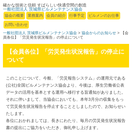
確かな技術と信頼 すばらしい快適空間の創造
一般社団法人 茨城県ビルメンテナンス協会
協会の概要
業務案内
会員の紹介
行事予定
ビルメンのお仕事
お問い合わせ
一般社団法人 茨城県ビルメンテナンス協会
>
協会からのお知らせ
> 【会
員各位】「労災発生状況報告」の停止について
【会員各位】「労災発生状況報告」の停止に
ついて
このことについて、今般、「労災報告システム」の運用元である
(公社)全国ビルメンテナンス協会より、今後は、厚生労働省公表
データの活用を基本とする運用へ移行する旨通知がありました。
それに伴いまして、当協会においても、本年3月分の収集をもっ
て労災発生状況報告を停止することとしましたので、お知らせい
たします。
各位におかれましては、長きにわたり、毎月の労災発生状況報告
書の提出にご協力をいただき、御礼申し上げます。