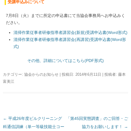
受講申込みについて
7月8日（火）までに所定の申込書にて当協会事務局へお申込みく
ださい。
清掃作業従事者研修指導者講習会(新規)受講申込書(Word形式)
清掃作業従事者研修指導者講習会(再講習)受講申込書(Word形
式)
その他、詳細についてはこちら(PDF形式)
カテゴリー:
協会からのお知らせ
| 投稿日:
2014年6月11日
|
投稿者:
藤本
富美江
←
投
平成26年度ビルクリーニング
「第45回実態調査」のご回答・ご
科通信訓練（単一等級技能士コー
稿
協力をお願いします！
→