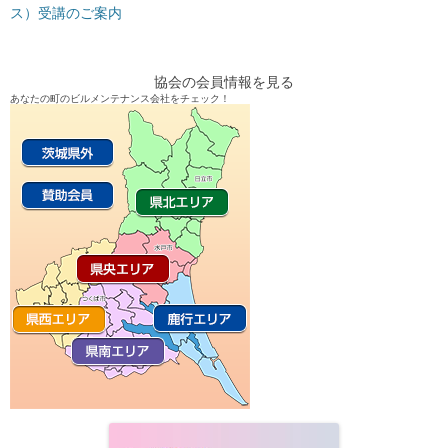
ス）受講のご案内
ナ
ビ
ゲ
協会の会員情報を見る
ー
あなたの町のビルメンテナンス会社をチェック！
シ
ョ
ン