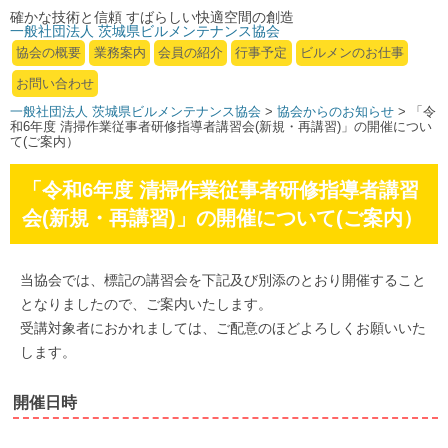
確かな技術と信頼 すばらしい快適空間の創造
一般社団法人 茨城県ビルメンテナンス協会
協会の概要
業務案内
会員の紹介
行事予定
ビルメンのお仕事
お問い合わせ
一般社団法人 茨城県ビルメンテナンス協会
>
協会からのお知らせ
> 「令
和6年度 清掃作業従事者研修指導者講習会(新規・再講習)」の開催につい
て(ご案内）
「令和6年度 清掃作業従事者研修指導者講習
会(新規・再講習)」の開催について(ご案内）
当協会では、標記の講習会を下記及び別添のとおり開催すること
となりましたので、ご案内いたします。
受講対象者におかれましては、ご配意のほどよろしくお願いいた
します。
開催日時