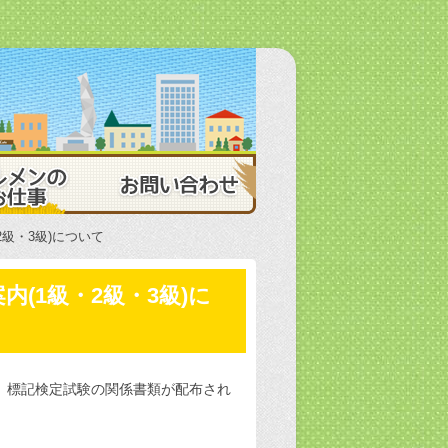
 茨城県ビルメンテナンス協会
ビルメンのお仕事
お問い合わせ
2級・3級)について
内(1級・2級・3級)に
り、標記検定試験の関係書類が配布され