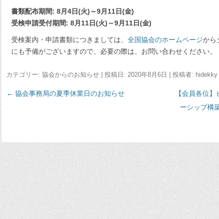
書類配布期間: 8月4日(火)～9月11日(金)
受検申請受付期間: 8月11日(火)～9月11日(金)
受検案内・申請書類につきましては、
全国協会のホームページ
から
にも予備がございますので、必要の際は、お問い合わせください。
カテゴリー:
協会からのお知らせ
| 投稿日:
2020年8月6日
|
投稿者:
hidekky
←
投
協会事務局の夏季休業日のお知らせ
【会員各位】
稿
ーシップ構
ナ
ビ
ゲ
ー
シ
ョ
ン