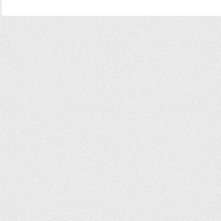
ビ
ゲ
ー
シ
ョ
ン