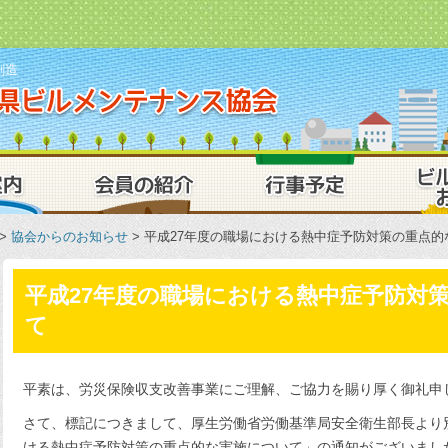
創造
一般社団法人
業務案内
会員の紹介
行事予定
>
協会からのお知らせ
> 平成27年度の職場における熱中症予防対策の重点
平成27年度の職場における熱中症予防対
て
平素は、労災保険収支改善事業にご理解、ご協力を賜り厚く御礼申
さて、標記につきまして、厚生労働省労働基準局安全衛生部長より
ける熱中症予防対策の重点的な実施について」の通知がございまし