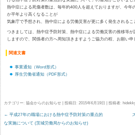
熱中症による死傷者数は、毎年約400人を超えておりますが、今年
か平年より高くなることが
気象庁で予想され、熱中症による労働災害が更に多く発生されるこ
つきましては、熱中症予防対策、熱中症による労働災害の推移等が
しますので、関係者の方へ周知頂きますようご協力の程、お願い申
関連文書
事業通知（Word形式）
厚生労働省通知（PDF形式）
カテゴリー:
協会からのお知らせ
| 投稿日:
2015年6月19日
|
投稿者:
hidekk
←
投
平成27年の職場における熱中症予防対策の重点的
な実施について (茨城労働局からのお知らせ)
稿
ナ