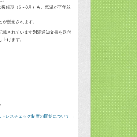
の暖候期（6～8月）も、気温が平年並
とが懸念されます。
記載されています別添通知文書を送付
し上げます。
y
ストレスチェック制度の開始について
→