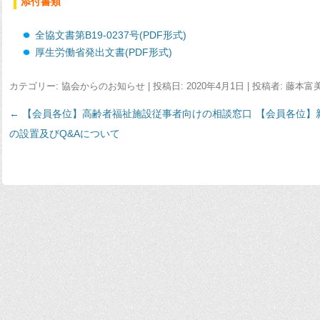
添付書類
全協文書第B19-0237号(PDF形式)
厚生労働省発出文書(PDF形式)
カテゴリー:
協会からのお知らせ
| 投稿日:
2020年4月1日
|
投稿者:
藤本富
←
投
【会員各位】高齢者福祉施設従事者向けの相談窓口
【会員各位】
の設置及びQ&Aについて
稿
ナ
ビ
ゲ
ー
シ
ョ
ン