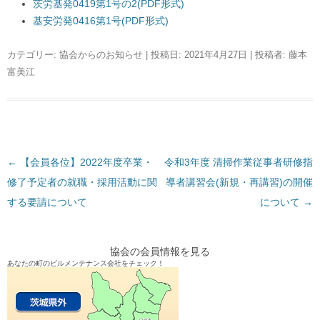
茨労基発0419第1号の2(PDF形式)
基安労発0416第1号(PDF形式)
カテゴリー:
協会からのお知らせ
| 投稿日:
2021年4月27日
|
投稿者:
藤本
富美江
←
投
【会員各位】2022年度卒業・
令和3年度 清掃作業従事者研修指
修了予定者の就職・採用活動に関
稿
導者講習会(新規・再講習)の開催
する要請について
ナ
について
→
ビ
ゲ
協会の会員情報を見る
ー
あなたの町のビルメンテナンス会社をチェック！
シ
ョ